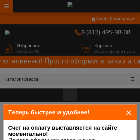
Вход
|
Регистрация
8 (812) 495-98-08
Избранное
Корзина
Товаров (
0
)
Ваша корзина пуста
у мгновенно! Просто оформите заказ и с
Каталог товаров
×
Теперь быстрее и удобнее!
Главная
/
Мой кабинет
Каталог товаров
Счет на оплату выставляется на сайте
моментально!
Просто оформите заказ и счет