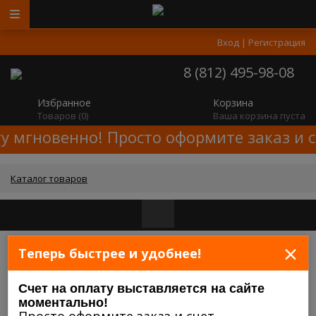
Вход
|
Регистрация
8 (812) 495-98-08
Избранное
Корзина
Товаров (
0
)
Ваша корзина пуста
у мгновенно! Просто оформите заказ и 
Каталог товаров
×
Теперь быстрее и удобнее!
Главная
/
Мой кабинет
Каталог товаров
Счет на оплату выставляется на сайте
моментально!
Просто оформите заказ и счет