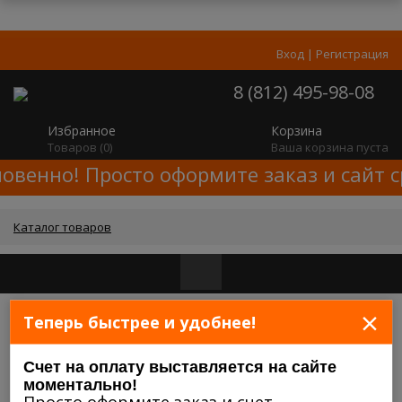
Вход
|
Регистрация
8 (812) 495-98-08
Избранное
Корзина
Товаров (
0
)
Ваша корзина пуста
новенно! Просто оформите заказ и сайт 
Каталог товаров
×
Теперь быстрее и удобнее!
Главная
/
Мой кабинет
Каталог товаров
Счет на оплату выставляется на сайте
моментально!
Просто оформите заказ и счет