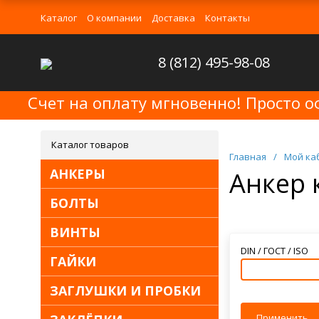
Каталог
О компании
Доставка
Контакты
8 (812) 495-98-08
Счет на оплату мгновенно! Просто о
Каталог товаров
Главная
/
Мой ка
АНКЕРЫ
Анкер 
БОЛТЫ
ВИНТЫ
DIN / ГОСТ / ISO
ГАЙКИ
ЗАГЛУШКИ И ПРОБКИ
Применить