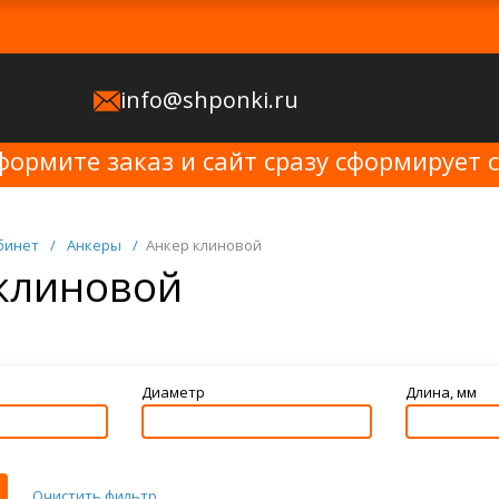
info@shponki.ru
формите заказ и сайт сразу сформирует 
бинет
/
Анкеры
/
Анкер клиновой
клиновой
Диаметр
Длина, мм
Очистить фильтр