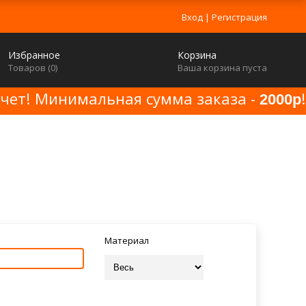
Вход
|
Регистрация
Избранное
Корзина
Товаров (
0
)
Ваша корзина пуста
счет! Минимальная сумма заказа -
!
2000р
Материал