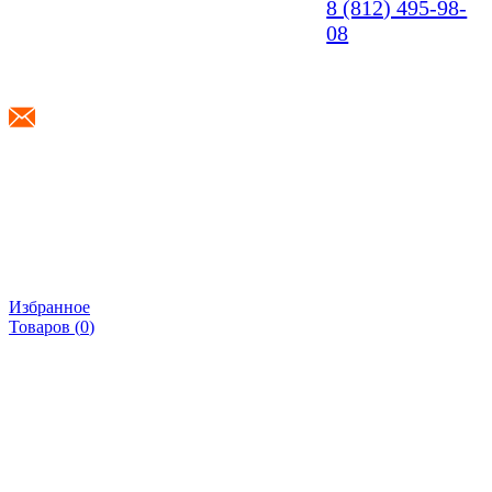
8 (812) 495-98-
08
info@shponki.ru
Избранное
Товаров (
0
)