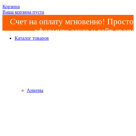
Корзина
Ваша корзина пуста
Счет на оплату мгновенно! Просто
оформите заказ и сайт сразу
Каталог товаров
сформирует счет! Минимальная
сумма заказа -
2000р
!
Анкеры