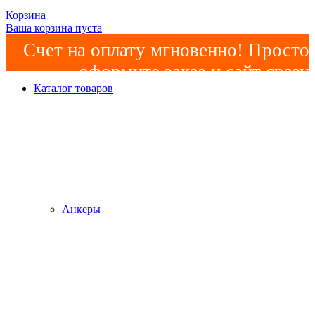
Корзина
Ваша корзина пуста
Счет на оплату мгновенно! Просто
оформите заказ и сайт сразу
Каталог товаров
сформирует счет! Минимальная
сумма заказа -
2000р
!
Анкеры