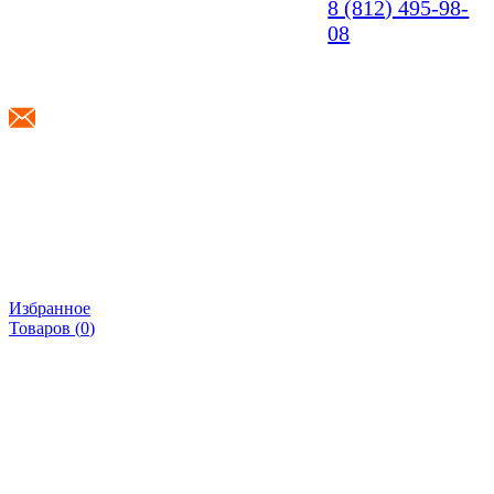
8 (812) 495-98-
08
info@shponki.ru
Избранное
Товаров (
0
)