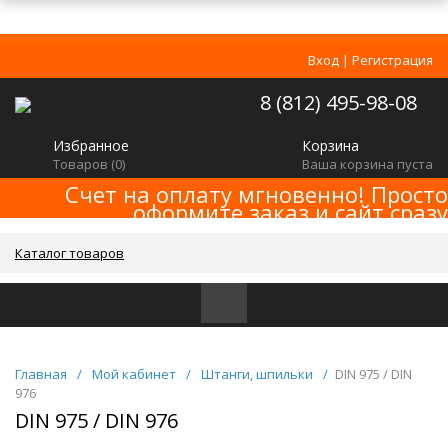
Вход
|
Регистрация
8 (812) 495-98-08
Избранное
Корзина
Товаров (
0
)
Ваша корзина пуста
Счет на оплату мгновенно! Просто
оформите заказ и сайт сразу
сформирует счет! Минимальная сумма
заказа -
!
2000р
Каталог товаров
Главная
/
Мой кабинет
/
Штанги, шпильки
/
DIN 975 / DIN
976
DIN 975 / DIN 976