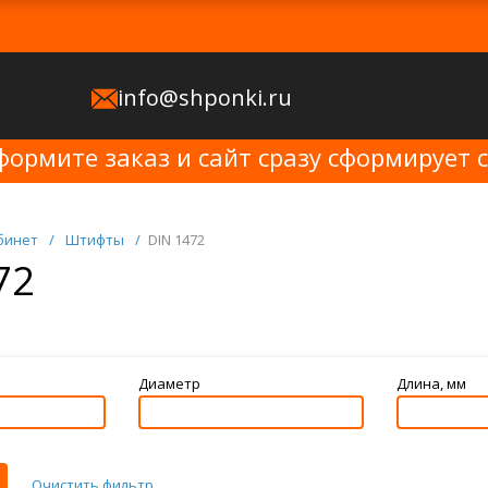
info@shponki.ru
формите заказ и сайт сразу сформирует 
бинет
/
Штифты
/
DIN 1472
72
Диаметр
Длина, мм
Очистить фильтр