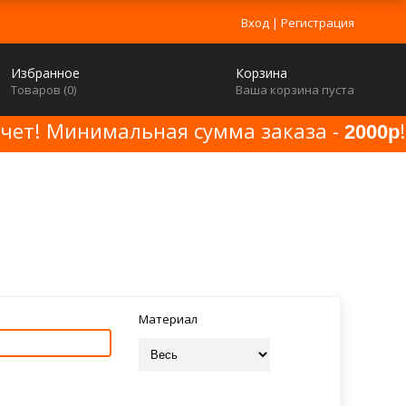
Вход
|
Регистрация
Избранное
Корзина
Товаров (
0
)
Ваша корзина пуста
счет! Минимальная сумма заказа -
!
2000р
Материал