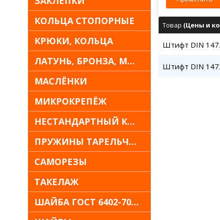
ЗАКЛЁПКИ
КОЛЬЦА СТОПОРНЫЕ
Товар
(Цены и ко
КРЮКИ, КОЛЬЦА
Штифт DIN 1472 
ЛАТУНЬ, БРОНЗА, МЕДЬ
Штифт DIN 1472 
МАСЛЁНКИ
МИКРОКРЕПЁЖ
НЕСТАНДАРТНЫЙ КРЕПЁЖ
ПРУЖИНЫ ТАРЕЛЬЧАТЫЕ
САМОРЕЗЫ
ТАКЕЛАЖ
ШАЙБА ГОСТ 6402-70 30Х13