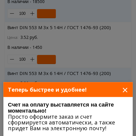
В наличии - 18500
Винт DIN 553 M 3x 5 14H / ГОСТ 1476-93 (200)
3.52 руб.
Цена:
В наличии - 1450
Винт DIN 553 M 3x 6 14H / ГОСТ 1476-93 (200)
5.36 руб.
Цена:
×
Теперь быстрее и удобнее!
В наличии - 43380
Счет на оплату выставляется на сайте
моментально!
Просто оформите заказ и счет
Винт DIN 553 M 3x 8 14H / ГОСТ 1476-93 (200)
сформируется автоматически, а также
придет Вам на электронную почту!
4.33 руб.
Цена: