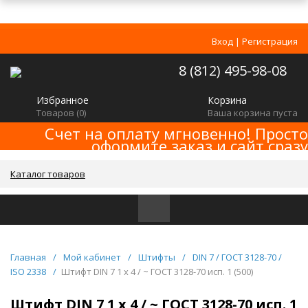
Вход
|
Регистрация
8 (812) 495-98-08
Избранное
Корзина
Товаров (
0
)
Ваша корзина пуста
Счет на оплату мгновенно! Просто
оформите заказ и сайт сразу
сформирует счет! Минимальная сумма
заказа -
!
2000р
Каталог товаров
Главная
/
Мой кабинет
/
Штифты
/
DIN 7 / ГОСТ 3128-70 /
ISO 2338
/
Штифт DIN 7 1 x 4 / ~ ГОСТ 3128-70 исп. 1 (500)
Штифт DIN 7 1 x 4 / ~ ГОСТ 3128-70 исп. 1