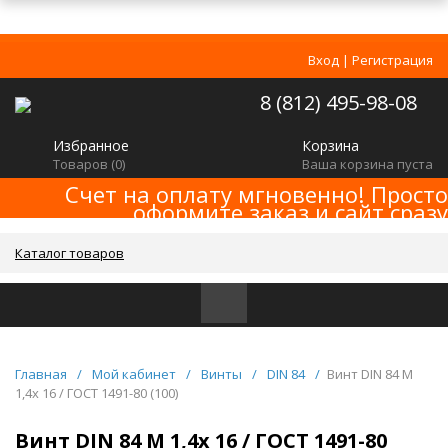
Вход
|
Регистрация
8 (812) 495-98-08
Избранное
Корзина
Товаров (
0
)
Ваша корзина пуста
Счет на оплату мгновенно! Просто
оформите заказ и сайт сразу
сформирует счет! Минимальная сумма
заказа -
!
2000р
Каталог товаров
Главная
/
Мой кабинет
/
Винты
/
DIN 84
/
Винт DIN 84 M
1,4x 16 / ГОСТ 1491-80 (100)
Винт DIN 84 M 1,4x 16 / ГОСТ 1491-80