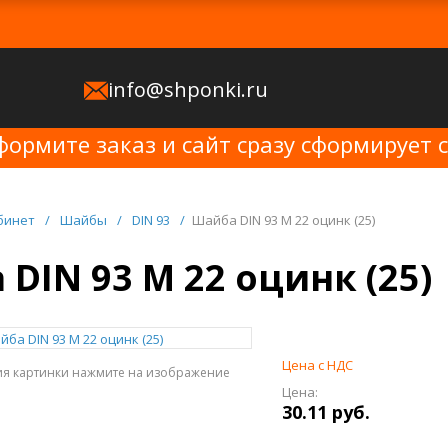
info@shponki.ru
формите заказ и сайт сразу сформирует 
бинет
/
Шайбы
/
DIN 93
/
Шайба DIN 93 M 22 оцинк (25)
DIN 93 M 22 оцинк (25)
Цена с НДС
ия картинки нажмите на изображение
Цена:
30.11 руб.