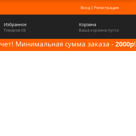
Вход
|
Регистрация
Избранное
Корзина
Товаров (
0
)
Ваша корзина пуста
счет! Минимальная сумма заказа -
!
2000р