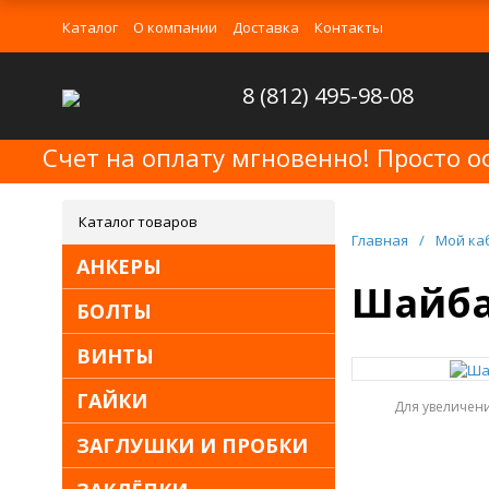
Каталог
О компании
Доставка
Контакты
8 (812) 495-98-08
Счет на оплату мгновенно! Просто о
Каталог товаров
Главная
/
Мой ка
АНКЕРЫ
Шайба 
БОЛТЫ
ВИНТЫ
ГАЙКИ
Для увеличен
ЗАГЛУШКИ И ПРОБКИ