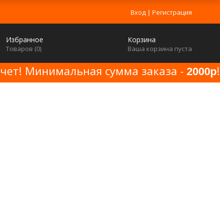
Вход
|
Регистрация
Избранное
Корзина
Товаров (
0
)
Ваша корзина пуста
счет! Минимальная сумма заказа -
!
2000р