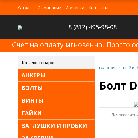
Каталог
О компании
Доставка
Контакты
8 (812) 495-98-08
Счет на оплату мгновенно! Просто о
Каталог товаров
Главная
/
Мой ка
АНКЕРЫ
Болт D
БОЛТЫ
ВИНТЫ
ГАЙКИ
Для увеличен
ЗАГЛУШКИ И ПРОБКИ