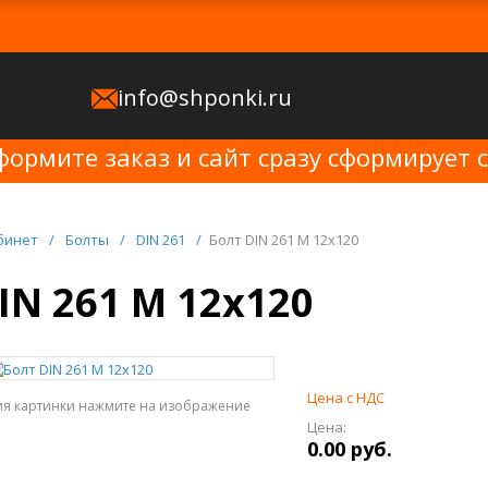
info@shponki.ru
формите заказ и сайт сразу сформирует 
бинет
/
Болты
/
DIN 261
/
Болт DIN 261 M 12x120
IN 261 M 12x120
Цена с НДС
ия картинки нажмите на изображение
Цена:
0.00 руб.