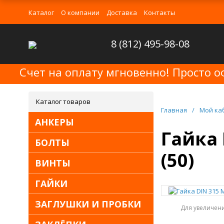
Каталог
О компании
Доставка
Контакты
8 (812) 495-98-08
Счет на оплату мгновенно! Просто о
Каталог товаров
Главная
/
Мой ка
АНКЕРЫ
Гайка 
БОЛТЫ
(50)
ВИНТЫ
ГАЙКИ
ЗАГЛУШКИ И ПРОБКИ
Для увеличен