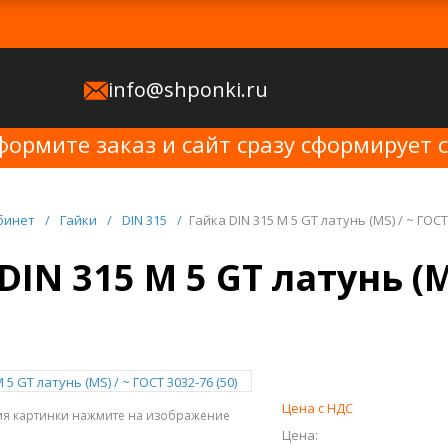
info@shponki.ru
формите заказ и сайт сразу сформирует 
бинет
/
Гайки
/
DIN 315
/
Гайка DIN 315 M 5 GT латунь (MS) / ~ ГОСТ 
DIN 315 M 5 GT латунь (M
Цена с НДС
ия картинки нажмите на изображение
Цена: