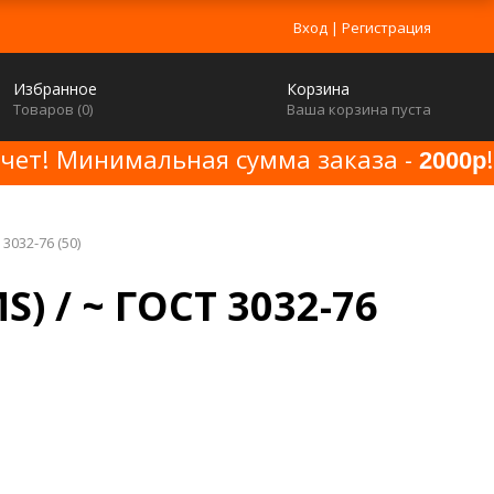
Вход
|
Регистрация
Избранное
Корзина
Товаров (
0
)
Ваша корзина пуста
счет! Минимальная сумма заказа -
!
2000р
3032-76 (50)
S) / ~ ГОСТ 3032-76