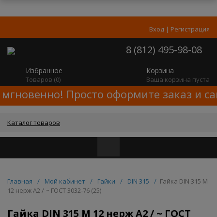
Вход
|
Регистрация
8 (812) 495-98-08
Избранное
Корзина
Товаров (
0
)
Ваша корзина пуста
 мгновенно! Просто оформите заказ и са
Каталог товаров
Главная
/
Мой кабинет
/
Гайки
/
DIN 315
/
Гайка DIN 315 M
12 нерж A2 / ~ ГОСТ 3032-76 (25)
Гайка DIN 315 M 12 нерж A2 / ~ ГОСТ