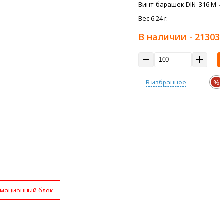
Винт-барашек DIN 316 M 4
Вес 6.24 г.
В наличии
- 21303
%
В избранное
мационный блок