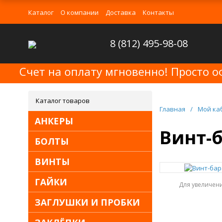
Каталог
О компании
Доставка
Контакты
8 (812) 495-98-08
Счет на оплату мгновенно! Просто о
Каталог товаров
Главная
/
Мой ка
АНКЕРЫ
Винт-б
БОЛТЫ
ВИНТЫ
ГАЙКИ
Для увеличен
ЗАГЛУШКИ И ПРОБКИ