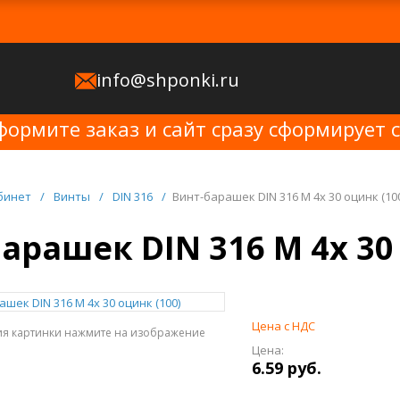
info@shponki.ru
формите заказ и сайт сразу сформирует 
бинет
/
Винты
/
DIN 316
/
Винт-барашек DIN 316 M 4x 30 оцинк (10
арашек DIN 316 M 4x 30
Цена с НДС
ия картинки нажмите на изображение
Цена:
6.59 руб.