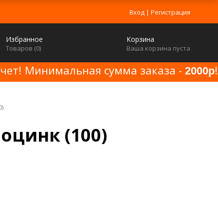
Вход
|
Регистрация
Избранное
Корзина
Товаров (
0
)
Ваша корзина пуста
счет! Минимальная сумма заказа -
!
2000р
0)
 оцинк (100)