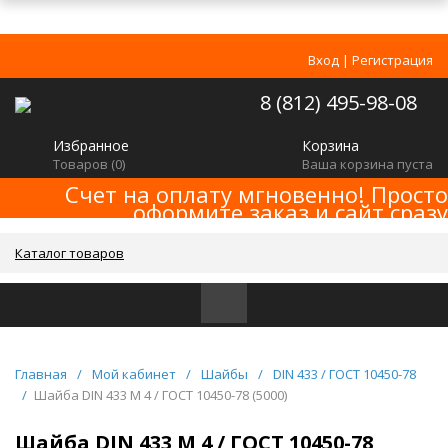
Вход
|
Регистрация
8 (812) 495-98-08
Избранное
Корзина
Товаров (
0
)
Ваша корзина пуста
Счет на оплату мгновенно! Просто
оформите заказ и сайт сразу
сформирует счет! Минимальная сумма
заказа -
!
2000р
Каталог товаров
Главная
/
Мой кабинет
/
Шайбы
/
DIN 433 / ГОСТ 10450-78
/
Шайба DIN 433 M 4 / ГОСТ 10450-78 (5000)
Шайба DIN 433 M 4 / ГОСТ 10450-78