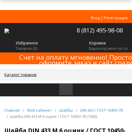
Вход
|
Регистрация
8 (812) 495-98-08
Избранное
Корзина
Товаров (
0
)
Ваша корзина пуста
Счет на оплату мгновенно! Просто
оформите заказ и сайт сразу
сформирует счет! Минимальная сумма
заказа -
!
2000р
Каталог товаров
Главная
/
Мой кабинет
/
Шайбы
/
DIN 433 / ГОСТ 10450-78
/
Шайба DIN 433 M 6 оцинк / ГОСТ 10450-78 (1000)
Шайба DIN 433 M 6 оцинк / ГОСТ 10450-