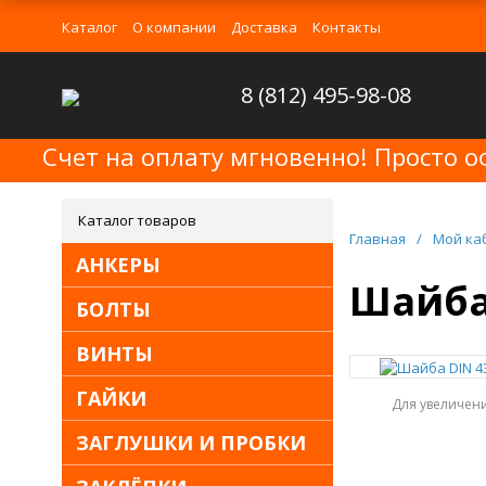
Каталог
О компании
Доставка
Контакты
8 (812) 495-98-08
Счет на оплату мгновенно! Просто о
Каталог товаров
Главная
/
Мой ка
АНКЕРЫ
Шайба 
БОЛТЫ
ВИНТЫ
ГАЙКИ
Для увеличен
ЗАГЛУШКИ И ПРОБКИ