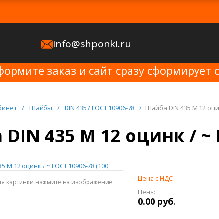
info@shponki.ru
формите заказ и сайт сразу сформирует 
бинет
/
Шайбы
/
DIN 435 / ГОСТ 10906-78
/
Шайба DIN 435 M 12 оцин
DIN 435 M 12 оцинк / ~ 
Цена с НДС
ия картинки нажмите на изображение
Цена:
0.00 руб.