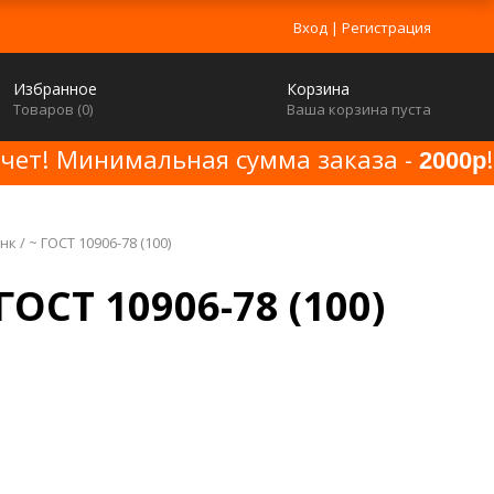
Вход
|
Регистрация
Избранное
Корзина
Товаров (
0
)
Ваша корзина пуста
счет! Минимальная сумма заказа -
!
2000р
к / ~ ГОСТ 10906-78 (100)
ГОСТ 10906-78 (100)