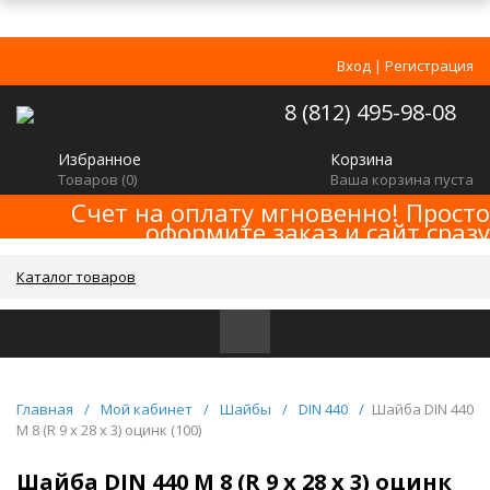
Вход
|
Регистрация
8 (812) 495-98-08
Избранное
Корзина
Товаров (
0
)
Ваша корзина пуста
Счет на оплату мгновенно! Просто
оформите заказ и сайт сразу
сформирует счет! Минимальная сумма
заказа -
!
2000р
Каталог товаров
Главная
/
Мой кабинет
/
Шайбы
/
DIN 440
/
Шайба DIN 440
M 8 (R 9 x 28 x 3) оцинк (100)
Шайба DIN 440 M 8 (R 9 x 28 x 3) оцинк