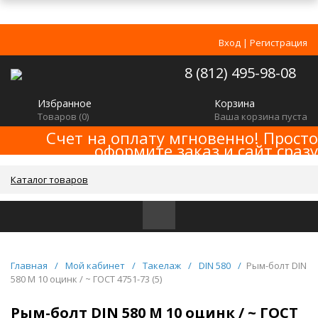
Вход
|
Регистрация
8 (812) 495-98-08
Избранное
Корзина
Товаров (
0
)
Ваша корзина пуста
Счет на оплату мгновенно! Просто
оформите заказ и сайт сразу
сформирует счет! Минимальная сумма
заказа -
!
2000р
Каталог товаров
Главная
/
Мой кабинет
/
Такелаж
/
DIN 580
/
Рым-болт DIN
580 M 10 оцинк / ~ ГОСТ 4751-73 (5)
Рым-болт DIN 580 M 10 оцинк / ~ ГОСТ