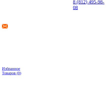
8 (812) 495-98-
08
info@shponki.ru
Избранное
Товаров (
0
)