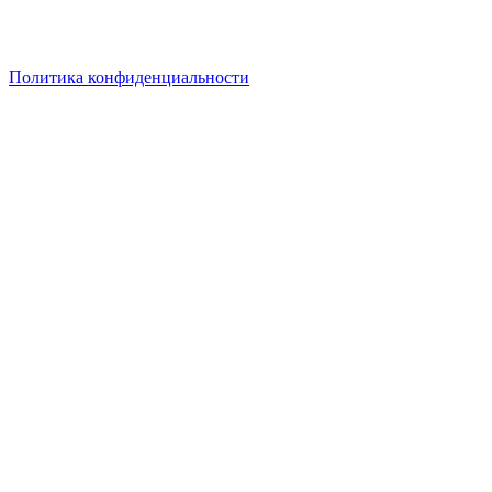
при сумме заказа от 30 000руб. Кладите товары в корзину –
актуальная цена на них рассчитается в корзине
автоматически! Выгодных вам покупок!
Политика конфиденциальности