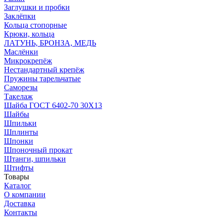
Заглушки и пробки
Заклёпки
Кольца стопорные
Крюки, кольца
ЛАТУНЬ, БРОНЗА, МЕДЬ
Маслёнки
Микрокрепёж
Нестандартный крепёж
Пружины тарельчатые
Саморезы
Такелаж
Шайба ГОСТ 6402-70 30Х13
Шайбы
Шпильки
Шплинты
Шпонки
Шпоночный прокат
Штанги, шпильки
Штифты
Товары
Каталог
О компании
Доставка
Контакты
* Уважаемый ПОКУПАТЕЛЬ! Цены на сайте действительна