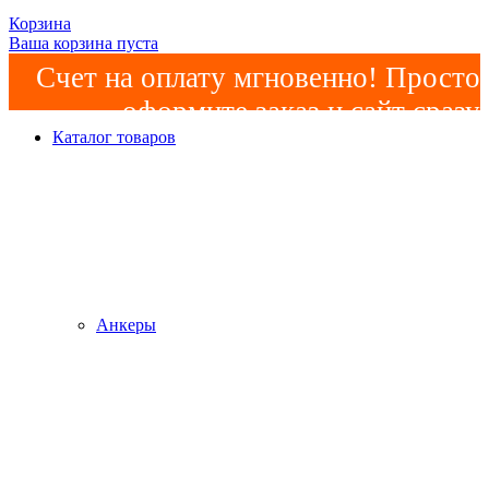
Корзина
Ваша корзина пуста
Счет на оплату мгновенно! Просто
оформите заказ и сайт сразу
Каталог товаров
сформирует счет! Минимальная
сумма заказа -
2000р
!
Анкеры