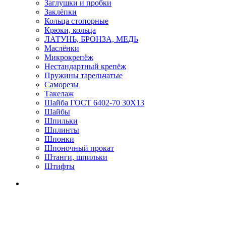
Заглушки и пробки
Заклёпки
Кольца стопорные
Крюки, кольца
ЛАТУНЬ, БРОНЗА, МЕДЬ
Маслёнки
Микрокрепёж
Нестандартный крепёж
Пружины тарельчатые
Саморезы
Такелаж
Шайба ГОСТ 6402-70 30Х13
Шайбы
Шпильки
Шплинты
Шпонки
Шпоночный прокат
Штанги, шпильки
Штифты