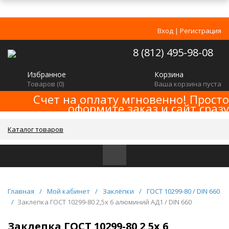
Вход
|
Регистрация
8 (812) 495-98-08
Избранное
Корзина
Товаров (
0
)
Ваша корзина пуста
Счет на оплату мгновенно! Просто
оформите заказ и сайт сразу
сформирует счет! Минимальная сумма
заказа -
!
2000р
Каталог товаров
Главная
/
Мой кабинет
/
Заклёпки
/
ГОСТ 10299-80 / DIN 660
/
Заклепка ГОСТ 10299-80 2,5х 6 алюминий АД1 / DIN 660
Заклепка ГОСТ 10299-80 2,5х 6