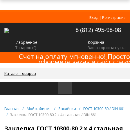
Вход
|
Регистрация
8 (812) 495-98-08
Избранное
Корзина
Товаров (
0
)
Ваша корзина пуста
Счет на оплату мгновенно! Просто
оформите заказ и сайт сразу
сформирует счет! Минимальная сумма
заказа -
!
2000р
Каталог товаров
Главная
/
Мой кабинет
/
Заклёпки
/
ГОСТ 10300-80 / DIN 661
/
Заклепка ГОСТ 10300-80 2 х 4 стальная / DIN 661
Заклепка ГОСТ 10300-80 2 х 4 стальная