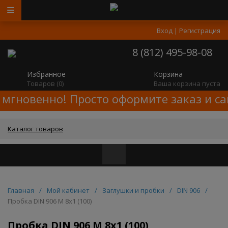
Вход
|
Регистрация
8 (812) 495-98-08
Избранное
Корзина
Товаров (
0
)
Ваша корзина пуста
 мгновенно! Просто оформите заказ и са
Каталог товаров
Главная
/
Мой кабинет
/
Заглушки и пробки
/
DIN 906
/
Пробка DIN 906 M 8х1 (100)
Пробка DIN 906 M 8х1 (100)