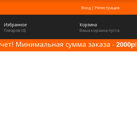
Вход
|
Регистрация
Избранное
Корзина
Товаров (
0
)
Ваша корзина пуста
счет! Минимальная сумма заказа -
!
2000р