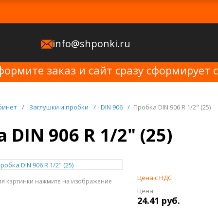
info@shponki.ru
формите заказ и сайт сразу сформирует 
бинет
/
Заглушки и пробки
/
DIN 906
/
Пробка DIN 906 R 1/2" (25)
 DIN 906 R 1/2" (25)
Цена с НДС
ия картинки нажмите на изображение
Цена:
24.41 руб.