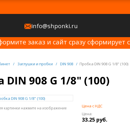
info@shponki.ru
формите заказ и сайт сразу сформирует 
бинет
/
Заглушки и пробки
/
DIN 908
/
Пробка DIN 908 G 1/8" (100)
 DIN 908 G 1/8" (100)
Цена с НДС
ия картинки нажмите на изображение
Цена:
33.25 руб.