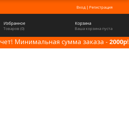
Вход
|
Регистрация
Избранное
Корзина
Товаров (
0
)
Ваша корзина пуста
счет! Минимальная сумма заказа -
!
2000р