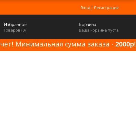
Вход
|
Регистрация
Избранное
Корзина
Товаров (
0
)
Ваша корзина пуста
счет! Минимальная сумма заказа -
!
2000р