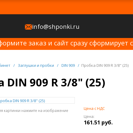
info@shponki.ru
формите заказ и сайт сразу сформирует 
бинет
/
Заглушки и пробки
/
DIN 909
/
Пробка DIN 909 R 3/8" (25)
 DIN 909 R 3/8" (25)
Цена с НДС
ия картинки нажмите на изображение
Цена:
161.51 руб.