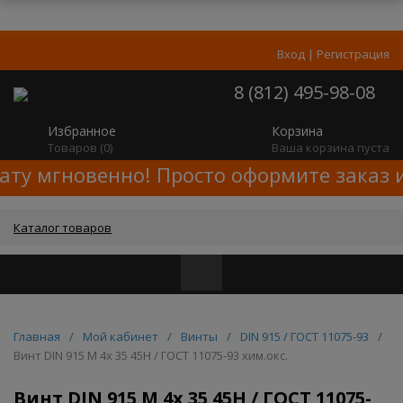
Вход
|
Регистрация
8 (812) 495-98-08
Избранное
Корзина
Товаров (
0
)
Ваша корзина пуста
ату мгновенно! Просто оформите заказ и
Каталог товаров
Главная
/
Мой кабинет
/
Винты
/
DIN 915 / ГОСТ 11075-93
/
Винт DIN 915 M 4x 35 45H / ГОСТ 11075-93 хим.окс.
Винт DIN 915 M 4x 35 45H / ГОСТ 11075-