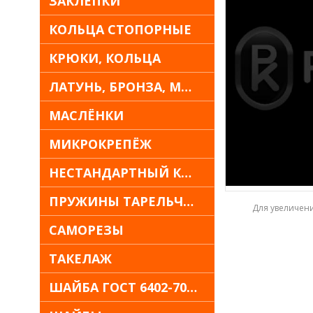
ЗАКЛЁПКИ
КОЛЬЦА СТОПОРНЫЕ
КРЮКИ, КОЛЬЦА
ЛАТУНЬ, БРОНЗА, МЕДЬ
МАСЛЁНКИ
МИКРОКРЕПЁЖ
НЕСТАНДАРТНЫЙ КРЕПЁЖ
ПРУЖИНЫ ТАРЕЛЬЧАТЫЕ
Для увеличен
САМОРЕЗЫ
ТАКЕЛАЖ
ШАЙБА ГОСТ 6402-70 30Х13