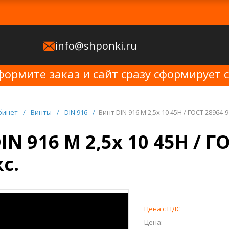
info@shponki.ru
формите заказ и сайт сразу сформирует 
бинет
/
Винты
/
DIN 916
/
Винт DIN 916 M 2,5x 10 45H / ГОСТ 28964-9
IN 916 M 2,5x 10 45H / Г
с.
Цена с НДС
Цена: