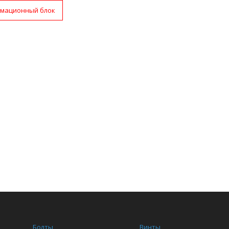
мационный блок
Болты
Винты