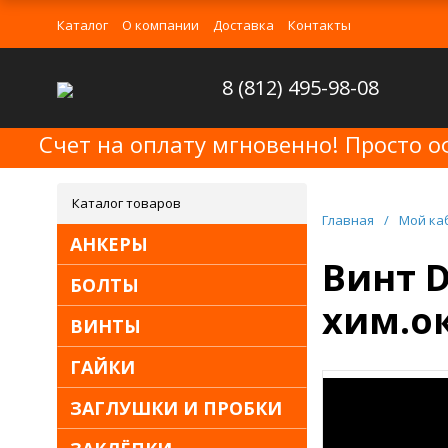
Каталог
О компании
Доставка
Контакты
8 (812) 495-98-08
Счет на оплату мгновенно! Просто о
Каталог товаров
Главная
/
Мой ка
АНКЕРЫ
Винт D
БОЛТЫ
хим.ок
ВИНТЫ
ГАЙКИ
ЗАГЛУШКИ И ПРОБКИ