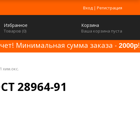
Вход
|
Регистрация
Избранное
Корзина
Товаров (
0
)
Ваша корзина пуста
счет! Минимальная сумма заказа -
!
2000р
1 хим.окс.
ОСТ 28964-91