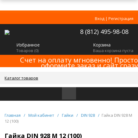
Вход
|
Регистрация
8 (812) 495-98-08
Избранное
Корзина
Товаров (
0
)
Ваша корзина пуста
Счет на оплату мгновенно! Просто
оформите заказ и сайт сразу
сформирует счет! Минимальная сумма
заказа -
!
2000р
Каталог товаров
Главная
/
Мой кабинет
/
Гайки
/
DIN 928
/
Гайка DIN 928 M
12 (100)
Гайка DIN 928 M 12 (100)