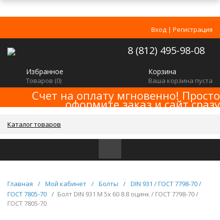
Вход
|
Регистрация
8 (812) 495-98-08
Избранное
Корзина
Товаров (
0
)
Ваша корзина пуста
Счет на оплату мгновенно! Просто
оформите заказ и сайт сразу
сформирует счет! Минимальная сумма
заказа -
!
2000р
Каталог товаров
Главная
/
Мой кабинет
/
Болты
/
DIN 931 / ГОСТ 7798-70 /
ГОСТ 7805-70
/
Болт DIN 931 M 5x 60 8.8 оцинк / ГОСТ 7798-70 /
ГОСТ 7805-70