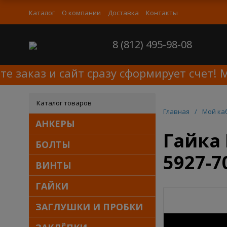
Каталог
О компании
Доставка
Контакты
8 (812) 495-98-08
заказ и сайт сразу сформирует счет! Ми
Каталог товаров
Главная
/
Мой ка
АНКЕРЫ
Гайка 
БОЛТЫ
5927-7
ВИНТЫ
ГАЙКИ
ЗАГЛУШКИ И ПРОБКИ