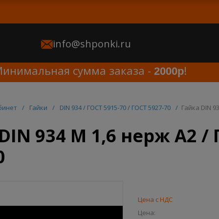
info@shponki.ru
нимальная сумма заказа -
!
2000р
бинет
/
Гайки
/
DIN 934 / ГОСТ 5915-70 / ГОСТ 5927-70
/
Гайка DIN 93
DIN 934 M 1,6 нерж A2 / 
0
Цена с НДС
Цена: