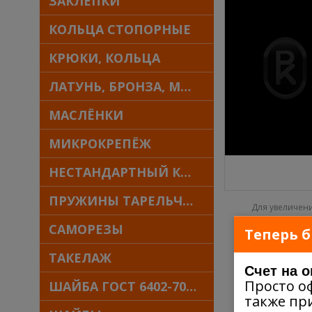
ЗАКЛЁПКИ
КОЛЬЦА СТОПОРНЫЕ
КРЮКИ, КОЛЬЦА
ЛАТУНЬ, БРОНЗА, МЕДЬ
МАСЛЁНКИ
МИКРОКРЕПЁЖ
НЕСТАНДАРТНЫЙ КРЕПЁЖ
ПРУЖИНЫ ТАРЕЛЬЧАТЫЕ
Для увеличен
САМОРЕЗЫ
Теперь б
ТАКЕЛАЖ
Счет на 
Просто о
ШАЙБА ГОСТ 6402-70 30Х13
также пр