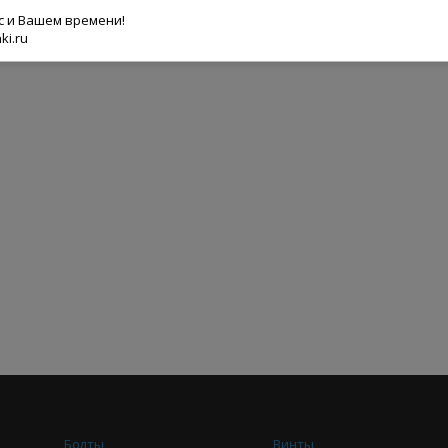
ас и Вашем времени!
ki.ru
Болты
Винты