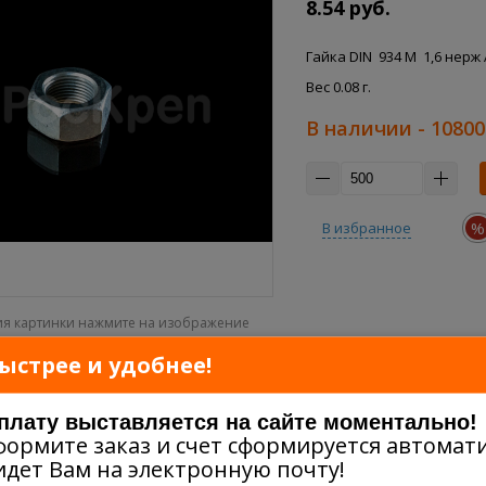
8.54 руб.
Гайка DIN 934 M 1,6 нерж A
Вес 0.08 г.
В наличии
- 10800
%
В избранное
ия картинки нажмите на изображение
ыстрее и удобнее!
оплату выставляется на сайте моментально!
формите заказ и счет сформируется автомати
идет Вам на электронную почту!