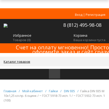
Вход
|
Регистрация
8 (812) 495-98-08
Избранное
Корзина
Товаров (
0
)
Ваша корзина пуста
Счет на оплату мгновенно! Просто
оформите заказ и сайт сразу
сформирует счет! Минимальная сумма
заказа -
!
2000р
Каталог товаров
Главная
/
Мой кабинет
/
Гайки
/
DIN 935
/
Гайка DIN 935 M
10x1,25 кл.пр. 6 оцинк / ~ ГОСТ 5918-73 исп. 1 / ~ ГОСТ 5932-73 исп. 1
(100)