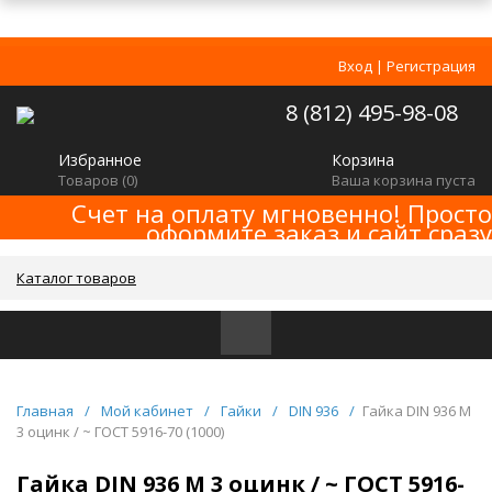
Вход
|
Регистрация
8 (812) 495-98-08
Избранное
Корзина
Товаров (
0
)
Ваша корзина пуста
Счет на оплату мгновенно! Просто
оформите заказ и сайт сразу
сформирует счет! Минимальная сумма
заказа -
!
2000р
Каталог товаров
Главная
/
Мой кабинет
/
Гайки
/
DIN 936
/
Гайка DIN 936 M
3 оцинк / ~ ГОСТ 5916-70 (1000)
Гайка DIN 936 M 3 оцинк / ~ ГОСТ 5916-