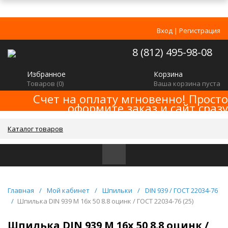
Вход
|
Регистрация
8 (812) 495-98-08
Избранное
Корзина
Товаров (
0
)
Ваша корзина пуста
Счет на оплату мгновенно! Просто
оформите заказ и сайт сразу
сформирует счет! Минимальная сумма
заказа -
!
2000р
Каталог товаров
Главная
/
Мой кабинет
/
Шпильки
/
DIN 939 / ГОСТ 22034-76
/
Шпилька DIN 939 M 16x 50 8.8 оцинк / ГОСТ 22034-76 (25)
Шпилька DIN 939 M 16x 50 8.8 оцинк /