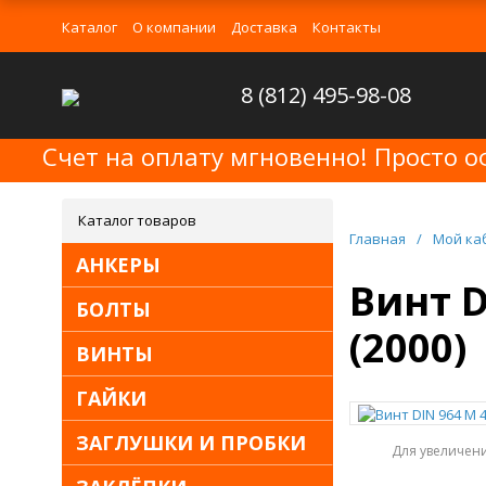
Каталог
О компании
Доставка
Контакты
8 (812) 495-98-08
Счет на оплату мгновенно! Просто о
Каталог товаров
Главная
/
Мой ка
АНКЕРЫ
Винт D
БОЛТЫ
(2000)
ВИНТЫ
ГАЙКИ
ЗАГЛУШКИ И ПРОБКИ
Для увеличен