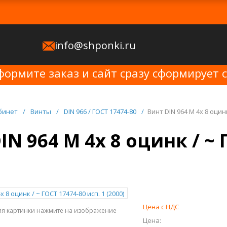
info@shponki.ru
формите заказ и сайт сразу сформирует 
бинет
/
Винты
/
DIN 966 / ГОСТ 17474-80
/
Винт DIN 964 M 4x 8 оцинк
IN 964 M 4x 8 оцинк / ~ 
Цена с НДС
ия картинки нажмите на изображение
Цена: