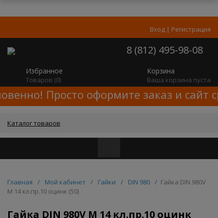
Вход
|
Регистрация
8 (812) 495-98-08
Избранное
Корзина
Товаров (
0
)
Ваша корзина пуста
овенно! Просто оформите заказ и сайт 
Каталог товаров
Главная
/
Мой кабинет
/
Гайки
/
DIN 980
/
Гайка DIN 980V
M 14 кл.пр.10 оцинк (50)
Гайка DIN 980V M 14 кл.пр.10 оцинк