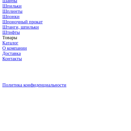
Шайбы
Шпильки
Шплинты
Шпонки
Шпоночный прокат
Штанги, шпильки
Штифты
Товары
Каталог
О компании
Доставка
Контакты
* Уважаемый ПОКУПАТЕЛЬ! Цены на сайте действительна
при сумме заказа от 30 000руб. Кладите товары в корзину –
актуальная цена на них рассчитается в корзине
автоматически! Выгодных вам покупок!
Политика конфиденциальности