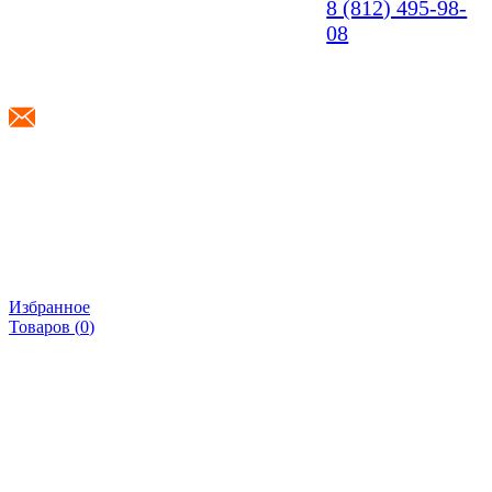
8 (812) 495-98-
08
info@shponki.ru
Избранное
Товаров (
0
)