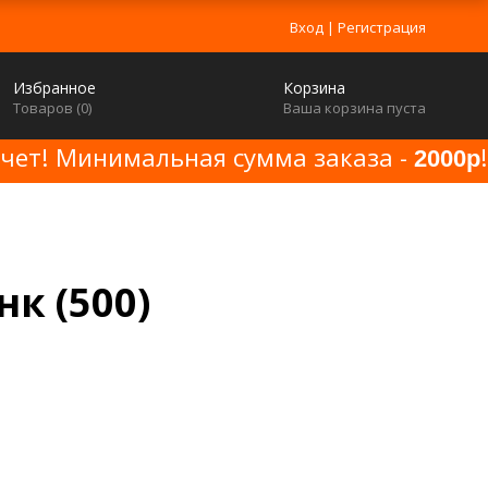
Вход
|
Регистрация
Избранное
Корзина
Товаров (
0
)
Ваша корзина пуста
счет! Минимальная сумма заказа -
!
2000р
нк (500)