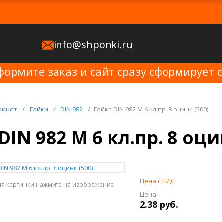
info@shponki.ru
формите заказ и сайт сразу сформирует 
бинет
/
Гайки
/
DIN 982
/
Гайка DIN 982 M 6 кл.пр. 8 оцинк (500)
DIN 982 M 6 кл.пр. 8 оци
Цена с НДС
ия картинки нажмите на изображение
Цена:
2.38 руб.