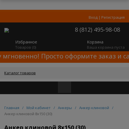
Вход
|
Регистрация
8 (812) 495-98-08
Избранное
Корзина
Товаров (
0
)
Ваша корзина пуста
у мгновенно! Просто оформите заказ и с
Каталог товаров
Главная
/
Мой кабинет
/
Анкеры
/
Анкер клиновой
/
Анкер клиновой 8x150 (30)
Анкер клиновой 8x150 (30)