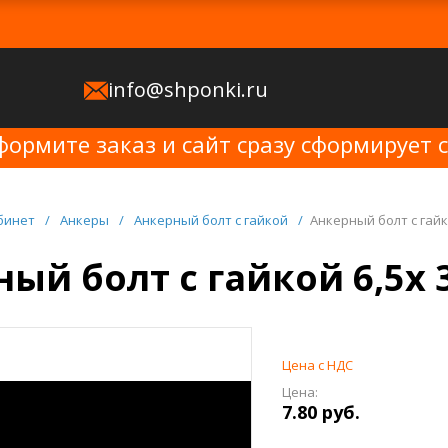
info@shponki.ru
формите заказ и сайт сразу сформирует 
бинет
/
Анкеры
/
Анкерный болт с гайкой
/
Анкерный болт с гайко
ый болт с гайкой 6,5x 3
Цена с НДС
Цена:
7.80 руб.