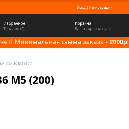
Вход
|
Регистрация
Избранное
Корзина
Товаров (
0
)
Ваша корзина пуста
счет! Минимальная сумма заказа -
!
2000р
й 6,5x 36 M5 (200)
6 M5 (200)