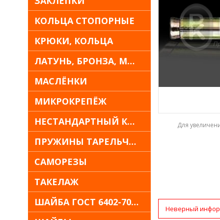
ЗАКЛЁПКИ
КОЛЬЦА СТОПОРНЫЕ
КРЮКИ, КОЛЬЦА
ЛАТУНЬ, БРОНЗА, МЕДЬ
МАСЛЁНКИ
МИКРОКРЕПЁЖ
НЕСТАНДАРТНЫЙ КРЕПЁЖ
Для увеличен
ПРУЖИНЫ ТАРЕЛЬЧАТЫЕ
САМОРЕЗЫ
ТАКЕЛАЖ
ШАЙБА ГОСТ 6402-70 30Х13
Неверный инфор