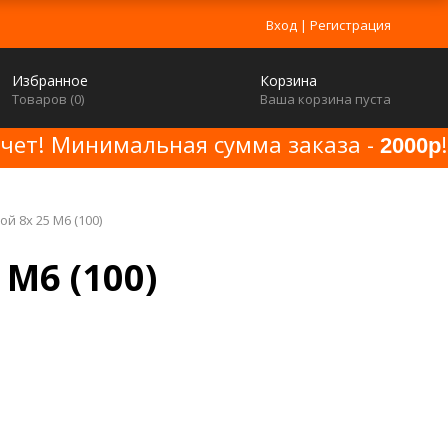
Вход
|
Регистрация
Избранное
Корзина
Товаров (
0
)
Ваша корзина пуста
счет! Минимальная сумма заказа -
!
2000р
й 8x 25 M6 (100)
M6 (100)