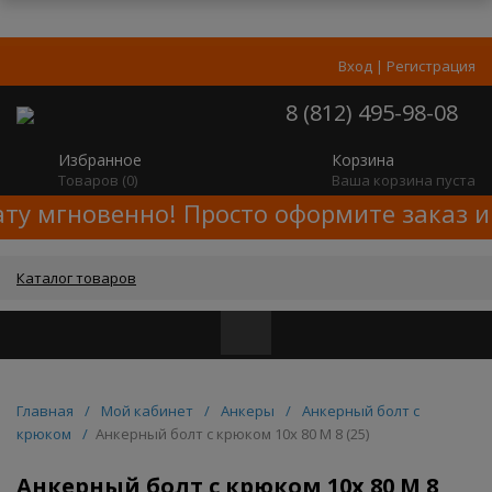
Вход
|
Регистрация
8 (812) 495-98-08
Избранное
Корзина
Товаров (
0
)
Ваша корзина пуста
ату мгновенно! Просто оформите заказ и
Каталог товаров
Главная
/
Мой кабинет
/
Анкеры
/
Анкерный болт с
крюком
/
Анкерный болт с крюком 10x 80 M 8 (25)
Анкерный болт с крюком 10x 80 M 8