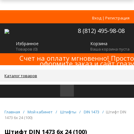
Вход
|
Регистрация
8 (812) 495-98-08
Избранное
Корзина
Товаров (
0
)
Ваша корзина пуста
Счет на оплату мгновенно! Просто
оформите заказ и сайт сразу
сформирует счет! Минимальная сумма
заказа -
!
2000р
Каталог товаров
Главная
/
Мой кабинет
/
Штифты
/
DIN 1473
/
Штифт DIN
1473 6x 24 (100)
Штифт DIN 1473 6x 24 (100)