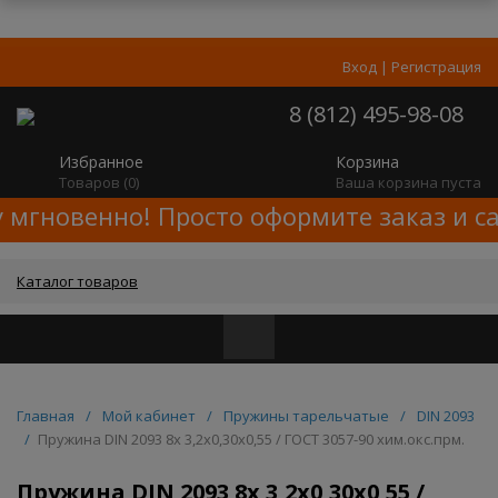
Вход
|
Регистрация
8 (812) 495-98-08
Избранное
Корзина
Товаров (
0
)
Ваша корзина пуста
 мгновенно! Просто оформите заказ и с
Каталог товаров
Главная
/
Мой кабинет
/
Пружины тарельчатые
/
DIN 2093
/
Пружина DIN 2093 8x 3,2x0,30x0,55 / ГОСТ 3057-90 хим.окс.прм.
Пружина DIN 2093 8x 3,2x0,30x0,55 /