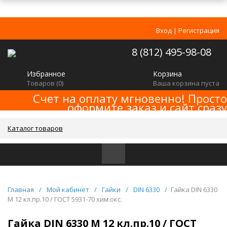
Вход
|
Регистрация
8 (812) 495-98-08
Избранное
Корзина
Товаров (
0
)
Ваша корзина пуста
Счет на оплату мгновенно! Просто
оформите заказ и сайт сразу
сформирует счет! Минимальная сумма
заказа -
!
2000р
Каталог товаров
Главная
/
Мой кабинет
/
Гайки
/
DIN 6330
/
Гайка DIN 6330
M 12 кл.пр.10 / ГОСТ 5931-70 хим.окс.
Гайка DIN 6330 M 12 кл.пр.10 / ГОСТ