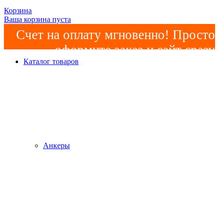
Корзина
Ваша корзина пуста
Счет на оплату мгновенно! Просто
оформите заказ и сайт сразу
Каталог товаров
сформирует счет! Минимальная
сумма заказа -
2000р
!
Анкеры