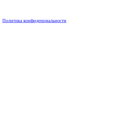
при сумме заказа от 30 000руб. Кладите товары в корзину –
актуальная цена на них рассчитается в корзине
автоматически! Выгодных вам покупок!
Политика конфиденциальности