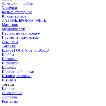
Заглушки и пробки
Заклёпки
Кольца стопорные
Крюки, кольца
ЛАТУНЬ, БРОНЗА, МЕДЬ
Маслёнки
Микрокрепёж
Нестандартный крепёж
Пружины тарельчатые
Саморезы
Такелаж
Шайба ГОСТ 6402-70 30Х13
Шайбы
Шпильки
Шплинты
Шпонки
Шпоночный прокат
Штанги, шпильки
Штифты
Товары
Каталог
О компании
Доставка
Контакты
* Уважаемый ПОКУПАТЕЛЬ! Цены на сайте действительна