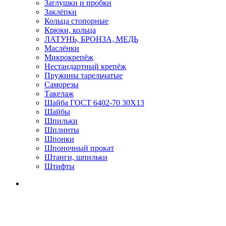
Заглушки и пробки
Заклёпки
Кольца стопорные
Крюки, кольца
ЛАТУНЬ, БРОНЗА, МЕДЬ
Маслёнки
Микрокрепёж
Нестандартный крепёж
Пружины тарельчатые
Саморезы
Такелаж
Шайба ГОСТ 6402-70 30Х13
Шайбы
Шпильки
Шплинты
Шпонки
Шпоночный прокат
Штанги, шпильки
Штифты