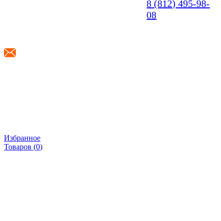
8 (812) 495-98-
08
info@shponki.ru
Избранное
Товаров (
0
)