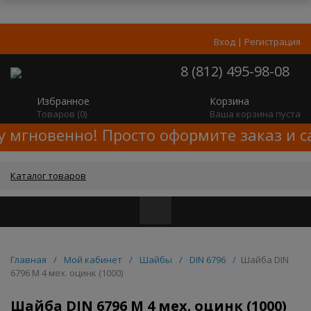
Вход
|
Регистрация
8 (812) 495-98-08
Избранное
Корзина
Товаров (
0
)
Ваша корзина пуста
у мгновенно! Просто оформите заказ и с
Каталог товаров
Главная
/
Мой кабинет
/
Шайбы
/
DIN 6796
/
Шайба DIN
6796 M 4 мех. оцинк (1000)
Шайба DIN 6796 M 4 мех. оцинк (1000)