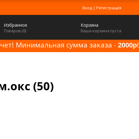
Вход
|
Регистрация
Избранное
Корзина
Товаров (
0
)
Ваша корзина пуста
счет! Минимальная сумма заказа -
!
2000р
м.окс (50)