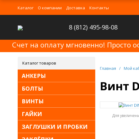
Каталог
О компании
Доставка
Контакты
8 (812) 495-98-08
Счет на оплату мгновенно! Просто о
Каталог товаров
Главная
/
Мой ка
АНКЕРЫ
Винт D
БОЛТЫ
ВИНТЫ
ГАЙКИ
Для увеличен
ЗАГЛУШКИ И ПРОБКИ